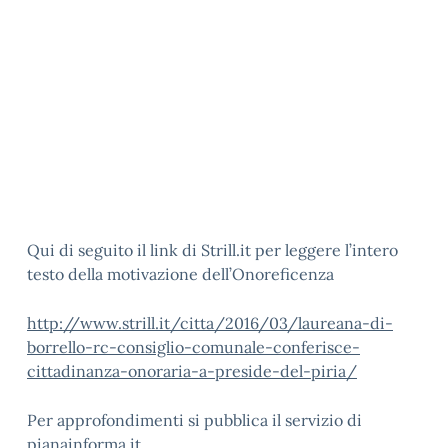
Qui di seguito il link di Strill.it per leggere l’intero
testo della motivazione dell’Onoreficenza
http://www.strill.it/citta/2016/03/laureana-di-
borrello-rc-consiglio-comunale-conferisce-
cittadinanza-onoraria-a-preside-del-piria/
Per approfondimenti si pubblica il servizio di
pianainforma.it