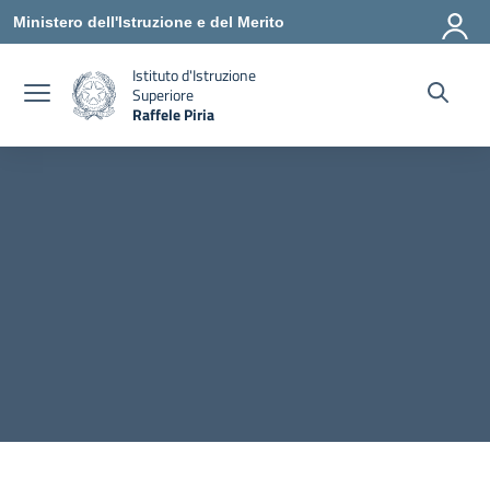
Vai ai contenuti
Vai al menu di navigazione
Vai al footer
Ministero dell'Istruzione e del Merito
Istituto d'Istruzione
Superiore
Raffele Piria
— Visita la pagina iniziale della scuola