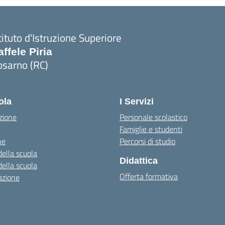
tituto d'Istruzione Superiore
affele Piria
osarno (RC)
Visita la pagina iniziale della scuola
ola
I Servizi
zione
Personale scolastico
Famiglie e studenti
ne
Percorsi di studio
della scuola
Didattica
della scuola
Offerta formativa
azione