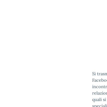
Si tras
Faceb
incontr
relazio
quali s
special