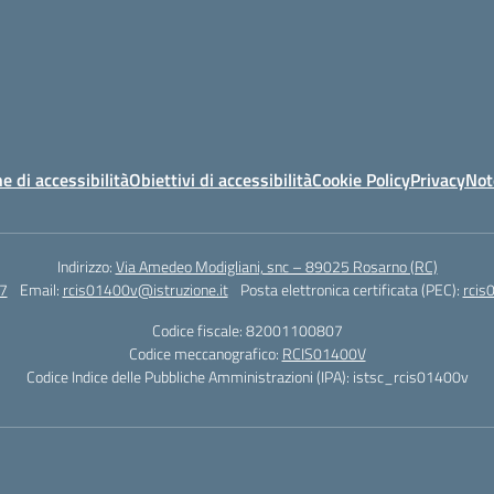
e di accessibilità
Obiettivi di accessibilità
Cookie Policy
Privacy
Not
Indirizzo:
Via Amedeo Modigliani, snc – 89025 Rosarno (RC)
7
Email:
rcis01400v@istruzione.it
Posta elettronica certificata (PEC):
rcis
Codice fiscale: 82001100807
Codice meccanografico:
RCIS01400V
Codice Indice delle Pubbliche Amministrazioni (IPA): istsc_rcis01400v