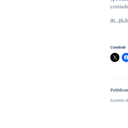
consule
m_pi.A
Condividi
Pubblicat
Eccetto d