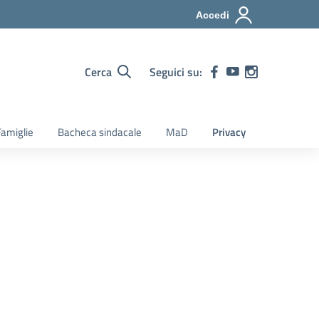
Accedi
Cerca
Seguici su:
amiglie
Bacheca sindacale
MaD
Privacy