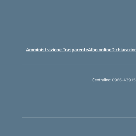
Amministrazione Trasparente
Albo online
Dichiarazion
Centralino:
0966-43915