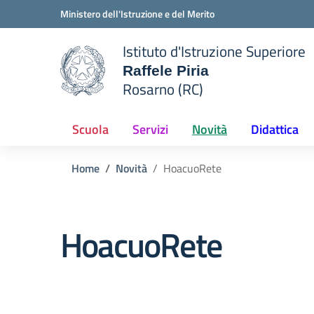
Vai ai contenuti
Vai al menu di navigazione
Vai al footer
Ministero dell'Istruzione e del Merito
Istituto d'Istruzione Superiore
Raffele Piria
Rosarno (RC)
 della scuola
— Visita la pagina iniziale del
Scuola
Servizi
Novità
Didattica
Home
Novità
HoacuoRete
HoacuoRete