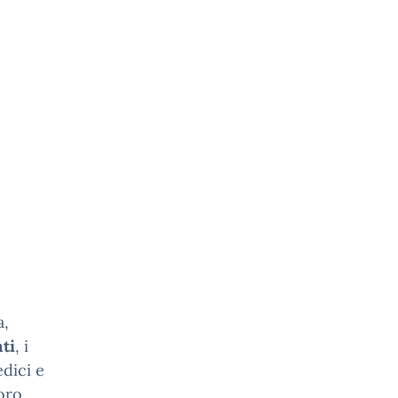
a,
ti
, i
dici e
loro