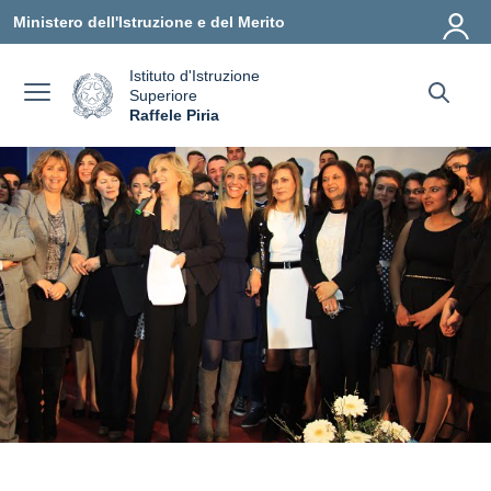
Vai ai contenuti
Vai al menu di navigazione
Vai al footer
Ministero dell'Istruzione e del Merito
Istituto d'Istruzione
Superiore
a
Raffele Piria
— Visita la pagina iniziale della scuola