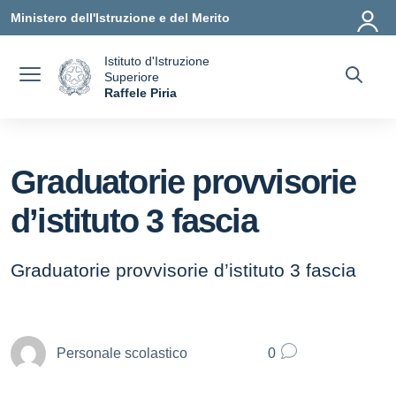
Vai ai contenuti
Vai al menu di navigazione
Vai al footer
Ministero dell'Istruzione e del Merito
Istituto d'Istruzione
Superiore
a
Raffele Piria
— Visita la pagina iniziale della scuola
Graduatorie provvisorie
d’istituto 3 fascia
Graduatorie provvisorie d’istituto 3 fascia
Personale scolastico
0