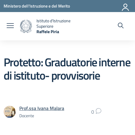
Vai ai contenuti
Vai al menu di navigazione
Vai al footer
Ministero dell'Istruzione e del Merito
Istituto d'Istruzione
Superiore
Raffele Piria
— Visita la pagina iniziale della scuola
Protetto: Graduatorie interne
di istituto- provvisorie
Prof.ssa Ivana Malara
0
Docente