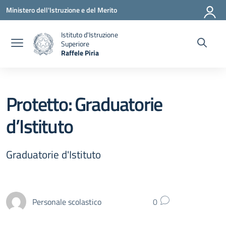
Vai ai contenuti
Vai al menu di navigazione
Vai al footer
Ministero dell'Istruzione e del Merito
Istituto d'Istruzione
Superiore
Raffele Piria
— Visita la pagina iniziale della scuola
Protetto: Graduatorie
d’Istituto
Graduatorie d'Istituto
Personale scolastico
0