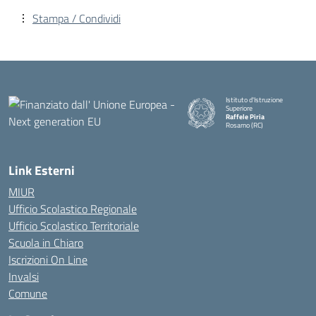
Stampa / Condividi
Istituto d'Istruzione
Superiore
Raffele Piria
Rosarno (RC)
— Visita la pagina iniziale della
Link Esterni
MIUR
Ufficio Scolastico Regionale
Ufficio Scolastico Territoriale
Scuola in Chiaro
Iscrizioni On Line
Invalsi
Comune