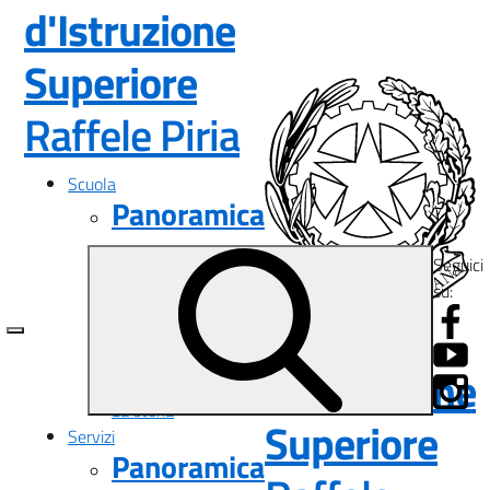
d'Istruzione
Superiore
— Visita la pa
Raffele Piria
Scuola
Panoramica
Presentazione
Seguici
I luoghi
su:
Le persone
Istituto
I numeri della scuola
Le carte della scuola
d'Istruzione
Organizzazione
La storia
Superiore
Servizi
Panoramica