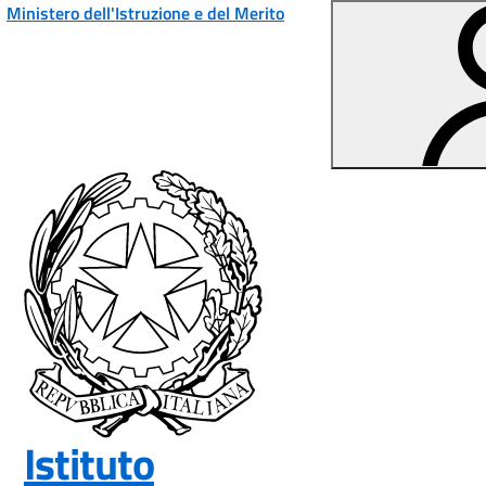
Vai ai contenuti
Vai al menu di navigazione
Vai al footer
Ministero dell'Istruzione e del Merito
Istituto