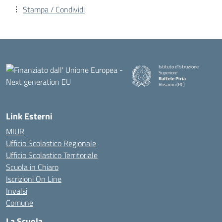
Stampa / Condividi
Istituto d'Istruzione
Superiore
Raffele Piria
Rosarno (RC)
— Visita la pagina iniziale della
Link Esterni
MIUR
Ufficio Scolastico Regionale
Ufficio Scolastico Territoriale
Scuola in Chiaro
Iscrizioni On Line
Invalsi
Comune
La Scuola