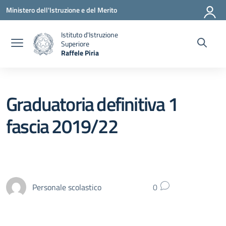
Vai ai contenuti
Vai al menu di navigazione
Vai al footer
Ministero dell'Istruzione e del Merito
Istituto d'Istruzione
Superiore
Raffele Piria
— Visita la pagina iniziale della scuola
Graduatoria definitiva 1
fascia 2019/22
Personale scolastico
0