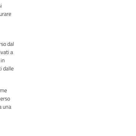
i
aurare
rso dal
vati a
 in
i dalle
come
verso
 a una