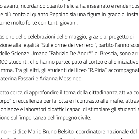
o avanti, ricordando quanto Felicia ha insegnato e rendendos
 più conto di quanto Peppino sia una figura in grado di inst
ame molto forte con tanti giovani.
asione delle celebrazioni del 9 maggio, grazie al progetto di
ione alla legalità “Sulle orme dei veri eroi”, partito l’anno sco
delle Scienze Umane “Fabrizio De André” di Brescia, sono arri
300 studenti, che hanno partecipato al corteo e alle iniziative
mma. Tra gli altri, gli studenti del liceo “R.Piria” accompagnat
Caterina Fassari e Arianna Messineo.
getto cerca di approfondire il tema della cittadinanza attiva 
orpo” di eccellenza per la lotta e il contrasto alle mafie, attra
onianze e laboratori didattici capaci di stimolare gli studenti
sione sull’importanza dell’impegno civile.
no – ci dice Mario Bruno Belsito, coordinatore nazionale del