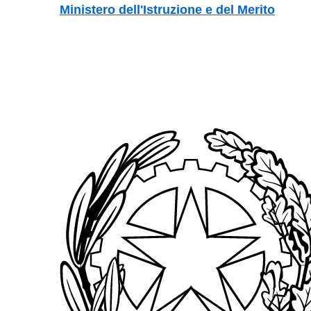
Vai ai contenuti
Vai al menu di navigazione
Vai al footer
Ministero dell'Istruzione e del Merito