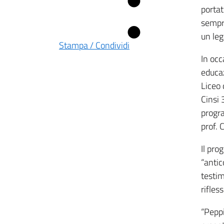
portat
sempre
un leg
Stampa / Condividi
In occ
educaz
Liceo 
Cinsi 
progra
prof. 
Il pro
“antic
testim
rifles
“Peppi