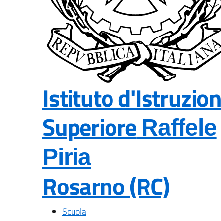
Istituto d'Istruzio
Superiore
Raffele
Piria
Rosarno (RC)
— Visita la pagina 
Scuola