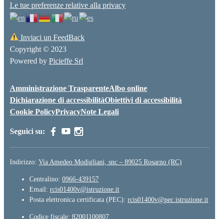
Le tue preferenze relative alla privacy
Inviaci un FeedBack
Copyright © 2023
Powered by
Picieffe Srl
Amministrazione Trasparente
Albo online
Dichiarazione di accessibilità
Obiettivi di accessibilità
Cookie Policy
Privacy
Note Legali
Seguici su:
Indirizzo:
Via Amedeo Modigliani, snc – 89025 Rosarno (RC)
Centralino:
0966-439157
Email:
rcis01400v@istruzione.it
Posta elettronica certificata (PEC):
rcis01400v@pec.istruzione.it
Codice fiscale: 82001100807