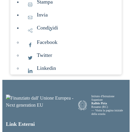
Stampa
Invia
Condividi
Facebook
Twitter
Linkedin
Istituto d'Istruzione
Superiore
Raffele Piria
Rosarno (RC)
— Visita la pagina iniziale
della scuola
Link Esterni