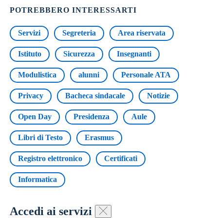
POTREBBERO INTERESSARTI
Servizi
Segreteria
Area riservata
Istituto
Sicurezza
Insegnanti
Modulistica
alunni
Personale ATA
Privacy
Bacheca sindacale
Notizie
Open Day
Presidenza
Aule
Libri di Testo
Erasmus
Registro elettronico
Certificati
Informatica
Accedi ai servizi