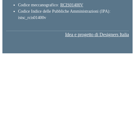
Codice meccanografico:
RCIS01400V
Codice Indice delle Pubbliche Amministrazioni (IPA):
istsc_rcis01400v
Idea e progetto di Designers Italia