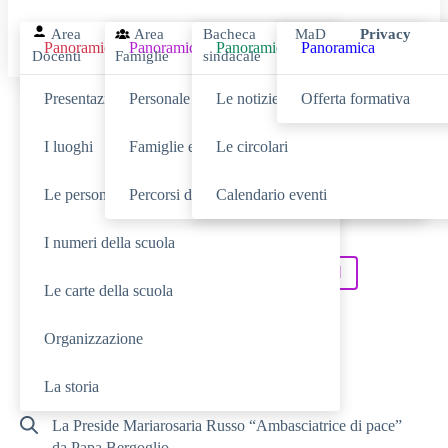
Area
Area
Bacheca
MaD
Privacy
Panoramica
Panoramica
Panoramica
Panoramica
Docenti
Famiglie
sindacale
Presentazione
Personale scolastico
Le notizie
Offerta formativa
Cerca
I luoghi
Famiglie e studenti
Le circolari
Le persone
Percorsi di studio
Calendario eventi
SCUOLA
Cerca nella sezione
I numeri della scuola
NOVITÀ
SERVIZI
Cerca tra le
Cerca nei
Le carte della scuola
TUTTO IL SITO
Cerca in
Organizzazione
RICERCHE FREQUENTI
La storia
La Preside Mariarosaria Russo “Ambasciatrice di pace”
da Papa Bergoglio