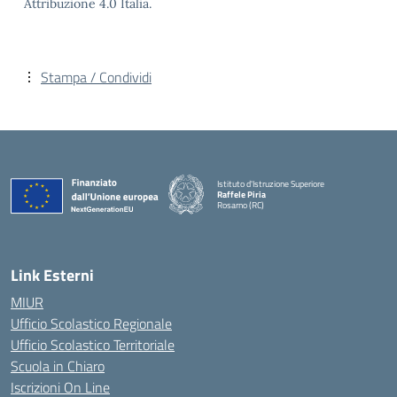
Attribuzione 4.0 Italia.
Stampa / Condividi
Istituto d'Istruzione Superiore
Raffele Piria
Rosarno (RC)
— Visita la pagina iniziale della scuola
Link Esterni
MIUR
Ufficio Scolastico Regionale
Ufficio Scolastico Territoriale
Scuola in Chiaro
Iscrizioni On Line