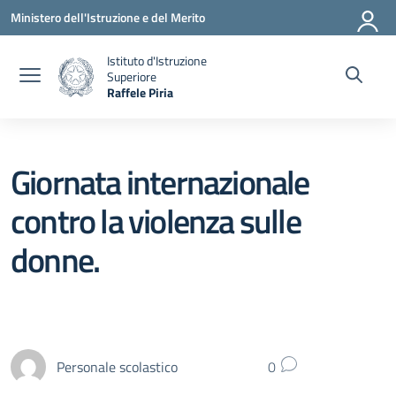
Vai ai contenuti
Vai al menu di navigazione
Vai al footer
Ministero dell'Istruzione e del Merito
Istituto d'Istruzione
Superiore
Raffele Piria
— Visita la pagina iniziale della scuola
Giornata internazionale
contro la violenza sulle
donne.
Personale scolastico
0