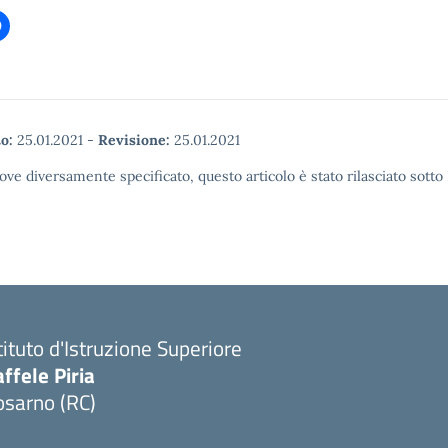
o:
25.01.2021
-
Revisione:
25.01.2021
ove diversamente specificato, questo articolo è stato rilasciato sott
tituto d'Istruzione Superiore
ffele Piria
osarno (RC)
Visita la pagina iniziale della scuola