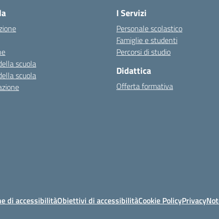
la
I Servizi
zione
Personale scolastico
Famiglie e studenti
ne
Percorsi di studio
della scuola
Didattica
della scuola
Offerta formativa
azione
e di accessibilità
Obiettivi di accessibilità
Cookie Policy
Privacy
Not