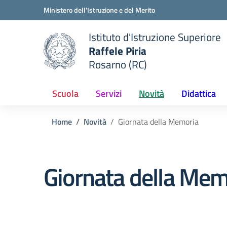
Vai ai contenuti
Vai al menu di navigazione
Vai al footer
Ministero dell'Istruzione e del Merito
Istituto d'Istruzione Superiore
Raffele Piria
Rosarno (RC)
 della scuola
— Visita la pagina iniziale del
Scuola
Servizi
Novità
Didattica
Home
Novità
Giornata della Memoria
Giornata della Mem