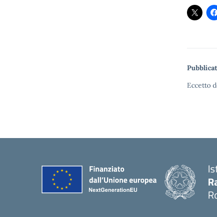
Pubblicat
Eccetto d
Is
Ra
R
— 