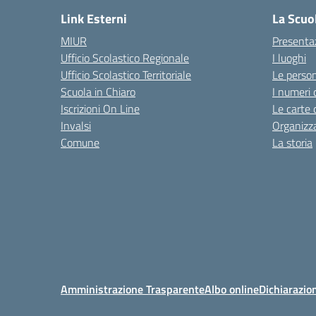
Link Esterni
La Scuo
MIUR
Presenta
Ufficio Scolastico Regionale
I luoghi
Ufficio Scolastico Territoriale
Le perso
Scuola in Chiaro
I numeri 
Iscrizioni On Line
Le carte 
Invalsi
Organizz
Comune
La storia
Amministrazione Trasparente
Albo online
Dichiarazion