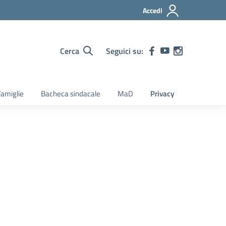
Accedi
Cerca
Seguici su:
amiglie
Bacheca sindacale
MaD
Privacy