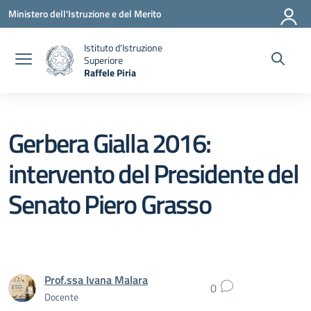
Vai ai contenuti
Vai al menu di navigazione
Vai al footer
Ministero dell'Istruzione e del Merito
Istituto d'Istruzione
Superiore
Raffele Piria
— Visita la pagina iniziale della scuola
Gerbera Gialla 2016:
intervento del Presidente del
Senato Piero Grasso
Prof.ssa Ivana Malara
0
Docente