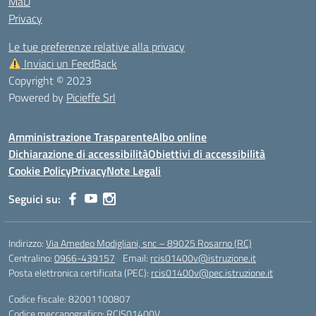
MaD
Privacy
Le tue preferenze relative alla privacy
Inviaci un FeedBack
Copyright © 2023
Powered by
Picieffe Srl
Amministrazione Trasparente
Albo online
Dichiarazione di accessibilità
Obiettivi di accessibilità
Cookie Policy
Privacy
Note Legali
Seguici su:
Indirizzo:
Via Amedeo Modigliani, snc – 89025 Rosarno (RC)
Centralino:
0966-439157
Email:
rcis01400v@istruzione.it
Posta elettronica certificata (PEC):
rcis01400v@pec.istruzione.it
Codice fiscale: 82001100807
Codice meccanografico:
RCIS01400V