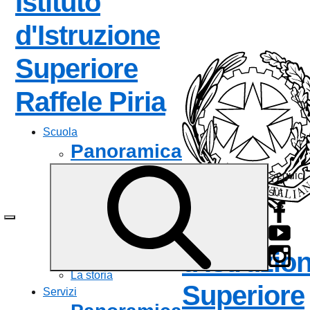
Istituto
d'Istruzione
Superiore
— Visita la 
Raffele Piria
Scuola
Panoramica
Seguici
Presentazione
su:
I luoghi
Le persone
Istituto
I numeri della scuola
Le carte della scuola
d'Istruzio
Organizzazione
La storia
Superiore
Servizi