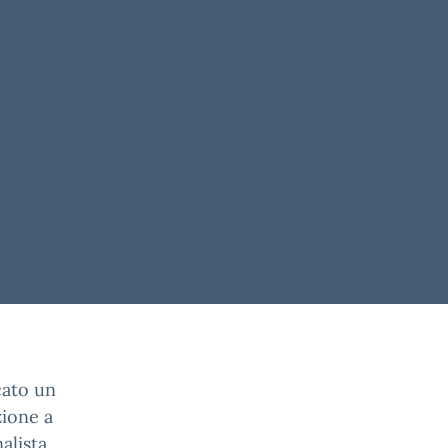
cato un
zione a
alista