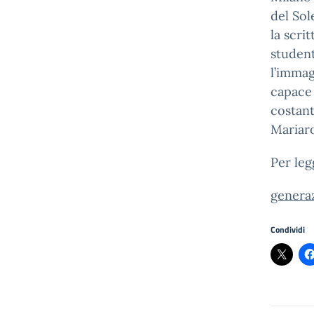
del So
la scri
student
l’immag
capace 
costant
Mariaro
Per legg
genera
Condividi