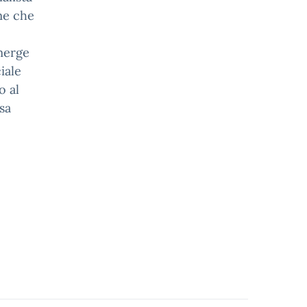
me che
emerge
iale
o al
sa