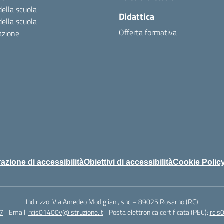
della scuola
Didattica
della scuola
Offerta formativa
azione
azione di accessibilità
Obiettivi di accessibilità
Cookie Polic
Indirizzo:
Via Amedeo Modigliani, snc – 89025 Rosarno (RC)
7
Email:
rcis01400v@istruzione.it
Posta elettronica certificata (PEC):
rcis