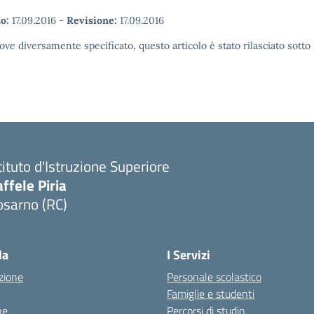
o:
17.09.2016
-
Revisione:
17.09.2016
ove diversamente specificato, questo articolo è stato rilasciato sott
tituto d'Istruzione Superiore
ffele Piria
osarno (RC)
Visita la pagina iniziale della scuola
la
I Servizi
zione
Personale scolastico
Famiglie e studenti
ne
Percorsi di studio