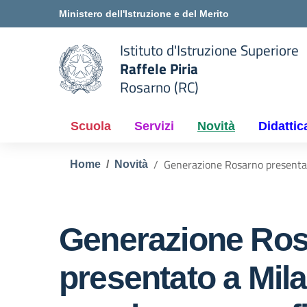
Vai ai contenuti
Vai al menu di navigazione
Vai al footer
Ministero dell'Istruzione e del Merito
Istituto d'Istruzione Superiore
Raffele Piria
Rosarno (RC)
 della scuola
— Visita la pagina iniziale del
Scuola
Servizi
Novità
Didattic
Generazione Rosarno presentato
Home
Novità
Generazione Ro
presentato a Mil