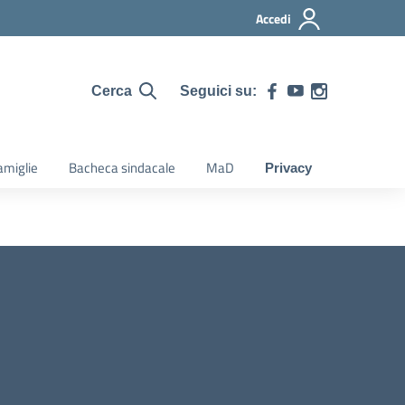
Accedi
Seguici su:
Cerca
amiglie
Bacheca sindacale
MaD
Privacy