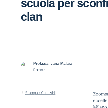
scuola per sconfi
clan
Prof.ssa Ivana Malara
Docente
Stampa / Condividi
Zoomsud
eccelle
Milano 