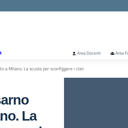
la scuola
a
Area Docenti
Area F
 a Milano. La scuola per sconfiggere i clan
sarno
ano. La