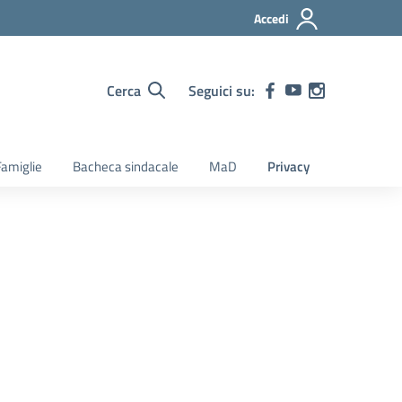
Accedi
Cerca
Seguici su:
amiglie
Bacheca sindacale
MaD
Privacy