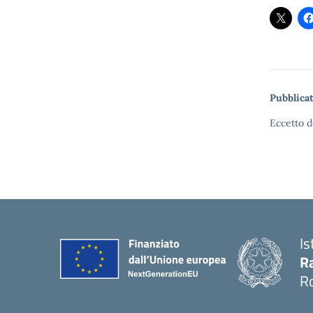
Pubblicat
Eccetto d
Is
Ra
R
— 