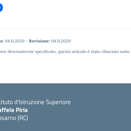
o:
04.11.2020
-
Revisione:
04.11.2020
ove diversamente specificato, questo articolo è stato rilasciato sott
tituto d'Istruzione Superiore
ffele Piria
osarno (RC)
Visita la pagina iniziale della scuola