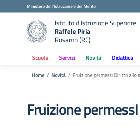
Vai ai contenuti
Vai al menu di navigazione
Vai al footer
Ministero dell'Istruzione e del Merito
Istituto d'Istruzione Superiore
Raffele Piria
Rosarno (RC)
 della scuola
— Visita la pagina iniziale del
Scuola
Servizi
Novità
Didattica
Home
Novità
Fruizione permessI Diritto allo 
Fruizione permessI D