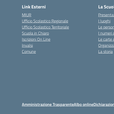
Link Esterni
La Scuo
MIUR
Presenta
Ufficio Scolastico Regionale
I luoghi
Ufficio Scolastico Territoriale
Le perso
Scuola in Chiaro
I numeri 
Iscrizioni On Line
Le carte 
Invalsi
Organizz
Comune
La storia
Amministrazione Trasparente
Albo online
Dichiarazion