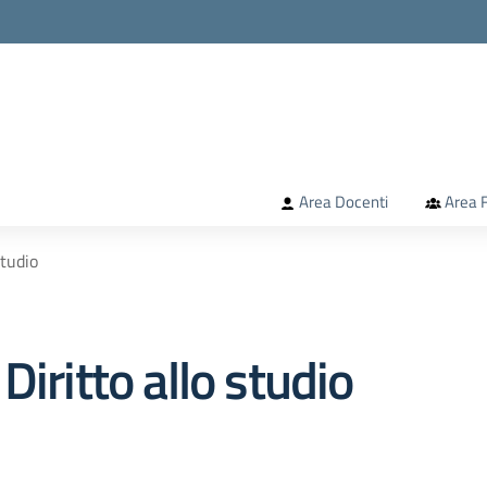
la scuola
Area Docenti
Area F
studio
iritto allo studio