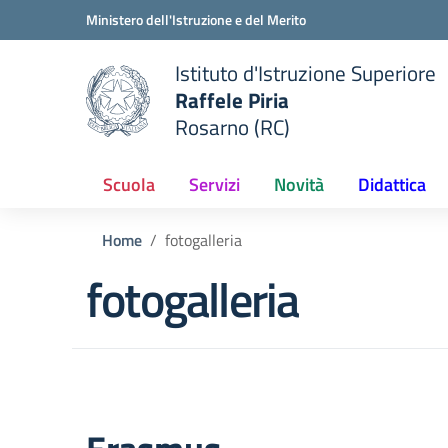
Vai ai contenuti
Vai al menu di navigazione
Vai al footer
Ministero dell'Istruzione e del Merito
Istituto d'Istruzione Superiore
Raffele Piria
Rosarno (RC)
 della scuola
— Visita la pagina iniziale del
Scuola
Servizi
Novità
Didattica
Home
fotogalleria
fotogalleria