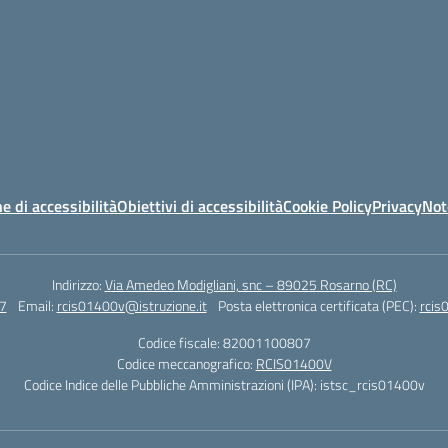
e di accessibilità
Obiettivi di accessibilità
Cookie Policy
Privacy
Not
Indirizzo:
Via Amedeo Modigliani, snc – 89025 Rosarno (RC)
7
Email:
rcis01400v@istruzione.it
Posta elettronica certificata (PEC):
rcis
Codice fiscale: 82001100807
Codice meccanografico:
RCIS01400V
Codice Indice delle Pubbliche Amministrazioni (IPA): istsc_rcis01400v