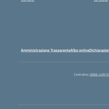
Amministrazione Trasparente
Albo online
Dichiarazion
Centralino:
0966-43915