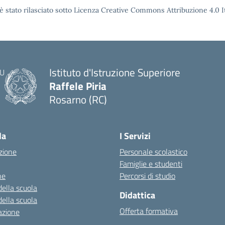
è stato rilasciato sotto Licenza Creative Commons Attribuzione 4.0 It
Istituto d'Istruzione Superiore
Raffele Piria
Rosarno (RC)
— Visita la pagina iniziale della scuola
la
I Servizi
zione
Personale scolastico
Famiglie e studenti
ne
Percorsi di studio
della scuola
Didattica
della scuola
Offerta formativa
azione