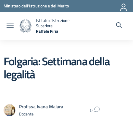
Vai ai contenuti
Vai al menu di navigazione
Vai al footer
Ministero dell'Istruzione e del Merito
Istituto d'Istruzione
Superiore
Raffele Piria
— Visita la pagina iniziale della scuola
Folgaria: Settimana della
legalità
Prof.ssa Ivana Malara
0
Docente