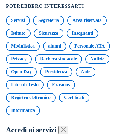
POTREBBERO INTERESSARTI
Servizi
Segreteria
Area riservata
Istituto
Sicurezza
Insegnanti
Modulistica
alunni
Personale ATA
Privacy
Bacheca sindacale
Notizie
Open Day
Presidenza
Aule
Libri di Testo
Erasmus
Registro elettronico
Certificati
Informatica
Accedi ai servizi