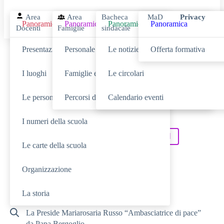
Area
Area
Bacheca
MaD
Privacy
Panoramica
Panoramica
Panoramica
Panoramica
Docenti
Famiglie
sindacale
Presentazione
Personale scolastico
Le notizie
Offerta formativa
Cerca
I luoghi
Famiglie e studenti
Le circolari
Le persone
Percorsi di studio
Calendario eventi
SCUOLA
Cerca nella sezione
I numeri della scuola
NOVITÀ
SERVIZI
Cerca tra le
Cerca nei
Le carte della scuola
TUTTO IL SITO
Cerca in
Organizzazione
RICERCHE FREQUENTI
La storia
La Preside Mariarosaria Russo “Ambasciatrice di pace”
da Papa Bergoglio