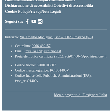
Dichiarazione di accessibilità
Obiettivi di accessibilità
Cookie Policy
Privacy
Note Legali
Seguici su:
Indirizzo:
Via Amedeo Modigliani, snc – 89025 Rosarno (RC)
Centralino:
0966-439157
Email:
rcis01400v@istruzione.it
Posta elettronica certificata (PEC):
rcis01400v@pec.istruzione.it
Codice fiscale: 82001100807
Codice meccanografico:
RCIS01400V
Codice Indice delle Pubbliche Amministrazioni (IPA):
istsc_rcis01400v
Idea e progetto di Designers Italia