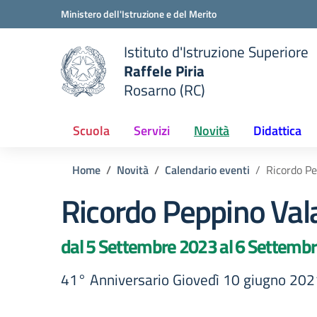
Vai ai contenuti
Vai al menu di navigazione
Vai al footer
Ministero dell'Istruzione e del Merito
Istituto d'Istruzione Superiore
Raffele Piria
Rosarno (RC)
 della scuola
— Visita la pagina iniziale del
Scuola
Servizi
Novità
Didattica
Home
Novità
Calendario eventi
Ricordo Pe
Ricordo Peppino Vala
dal 5 Settembre 2023 al 6 Settemb
41° Anniversario Giovedì 10 giugno 202