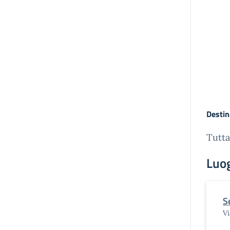
Destin
Tutta
Luo
S
V