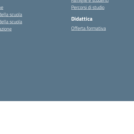
ne
Percorsi di studio
della scuola
Didattica
della scuola
Offerta formativa
azione
e di accessibilità
Obiettivi di accessibilità
Cookie Policy
Privacy
Not
Indirizzo:
Via Amedeo Modigliani, snc – 89025 Rosarno (RC)