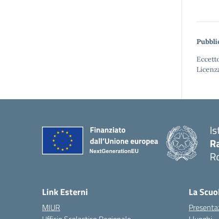
Pubbli
Eccetto
Licenz
Is
Ra
R
— 
Link Esterni
La Scuo
MIUR
Presenta
Ufficio Scolastico Regionale
I luoghi