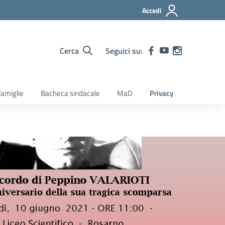
Accedi
Cerca
Seguici su:
amiglie
Bacheca sindacale
MaD
Privacy