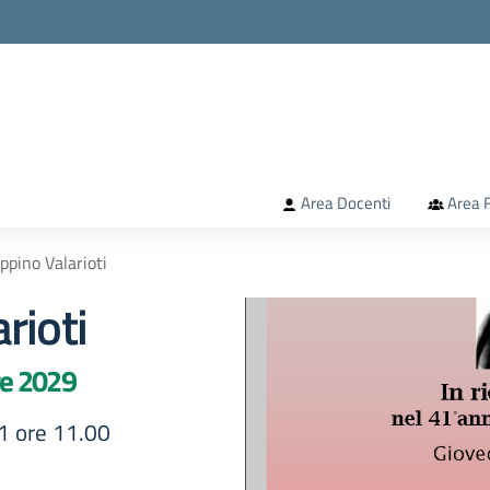
la scuola
Area Docenti
Area F
ppino Valarioti
rioti
re 2029
1 ore 11.00