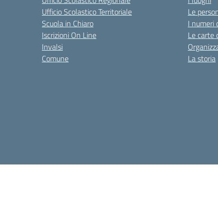
Ufficio Scolastico Territoriale
Le perso
Scuola in Chiaro
I numeri 
Iscrizioni On Line
Le carte 
Invalsi
Organizz
Comune
La storia
Amministrazione Trasparente
Albo online
Dichiarazion