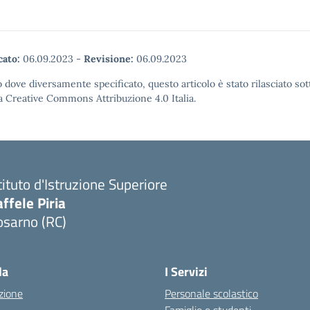
cato:
06.09.2023
-
Revisione:
06.09.2023
 dove diversamente specificato, questo articolo è stato rilasciato sot
a Creative Commons Attribuzione 4.0 Italia.
tituto d'Istruzione Superiore
ffele Piria
osarno (RC)
Visita la pagina iniziale della scuola
la
I Servizi
zione
Personale scolastico
Famiglie e studenti