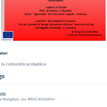
atari
 la comunità scolastica.
go
ede
ia Modigliani, snc 89025 ROSARNO