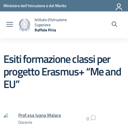
Vai ai contenuti
Vai al menu di navigazione
Vai al footer
Ministero dell'Istruzione e del Merito
Istituto d'Istruzione
Superiore
Raffele Piria
— Visita la pagina iniziale della scuola
Esiti formazione classi per
progetto Erasmus+ “Me and
EU”
Prof.ssa Ivana Malara
0
Docente