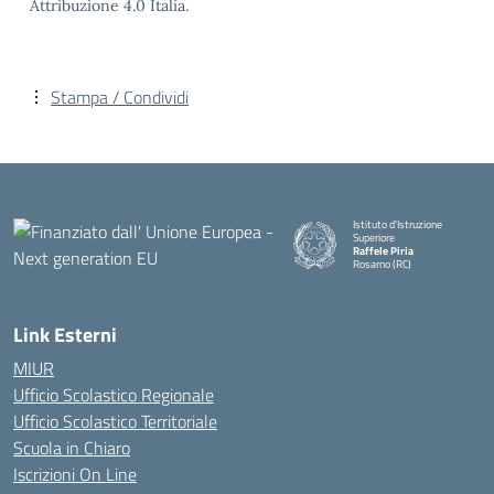
Attribuzione 4.0 Italia.
Stampa / Condividi
Istituto d'Istruzione
Superiore
Raffele Piria
Rosarno (RC)
— Visita la pagina iniziale della
Link Esterni
MIUR
Ufficio Scolastico Regionale
Ufficio Scolastico Territoriale
Scuola in Chiaro
Iscrizioni On Line