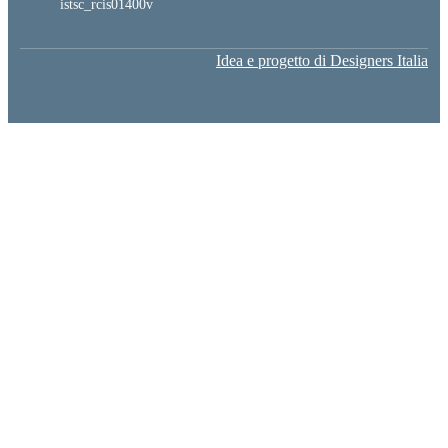
istsc_rcis01400v
Idea e progetto di Designers Italia