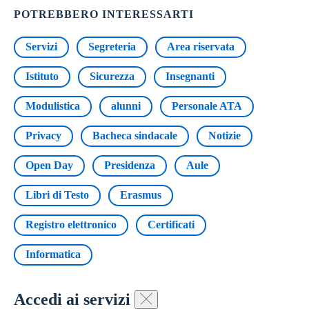
POTREBBERO INTERESSARTI
Servizi
Segreteria
Area riservata
Istituto
Sicurezza
Insegnanti
Modulistica
alunni
Personale ATA
Privacy
Bacheca sindacale
Notizie
Open Day
Presidenza
Aule
Libri di Testo
Erasmus
Registro elettronico
Certificati
Informatica
Accedi ai servizi