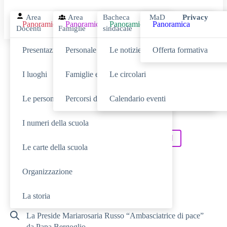
Area
Area
Bacheca
MaD
Privacy
Panoramica
Panoramica
Panoramica
Panoramica
Docenti
Famiglie
sindacale
Presentazione
Personale scolastico
Le notizie
Offerta formativa
Cerca
I luoghi
Famiglie e studenti
Le circolari
Le persone
Percorsi di studio
Calendario eventi
SCUOLA
Cerca nella sezione
I numeri della scuola
NOVITÀ
SERVIZI
Cerca tra le
Cerca nei
Le carte della scuola
TUTTO IL SITO
Cerca in
Organizzazione
RICERCHE FREQUENTI
La storia
La Preside Mariarosaria Russo “Ambasciatrice di pace”
da Papa Bergoglio