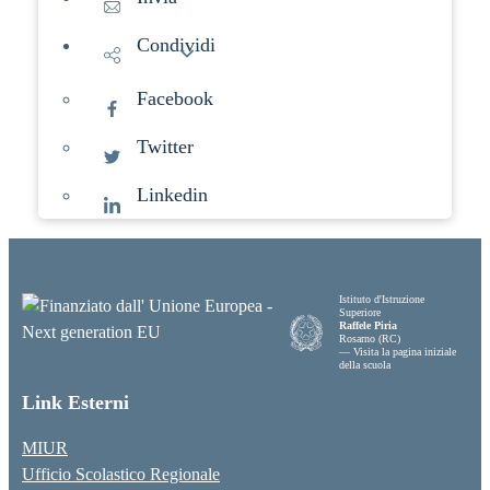
Condividi
Facebook
Twitter
Linkedin
Istituto d'Istruzione
Superiore
Raffele Piria
Rosarno (RC)
— Visita la pagina iniziale
della scuola
Link Esterni
MIUR
Ufficio Scolastico Regionale