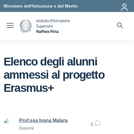
Vai ai contenuti
Vai al menu di navigazione
Vai al footer
Ministero dell'Istruzione e del Merito
Istituto d'Istruzione
Superiore
Raffele Piria
— Visita la pagina iniziale della scuola
Elenco degli alunni
ammessi al progetto
Erasmus+
Prof.ssa Ivana Malara
0
Docente