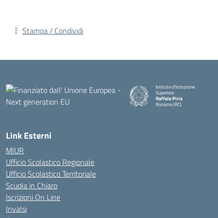
Stampa / Condividi
Istituto d'Istruzione
Superiore
Raffele Piria
Rosarno (RC)
— Visita la pagina iniziale della
Link Esterni
MIUR
Ufficio Scolastico Regionale
Ufficio Scolastico Territoriale
Scuola in Chiaro
Iscrizioni On Line
Invalsi