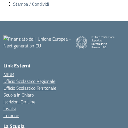
Stampa / Condividi
Istituto d'Istruzione
Superiore
Raffele Piria
Rosarno (RC)
— Visita la pagina iniziale della
Link Esterni
MIUR
Ufficio Scolastico Regionale
Ufficio Scolastico Territoriale
Scuola in Chiaro
Iscrizioni On Line
Invalsi
Comune
La Scuola