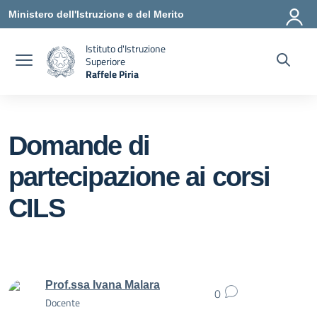
Vai ai contenuti
Vai al menu di navigazione
Vai al footer
Ministero dell'Istruzione e del Merito
Istituto d'Istruzione
Superiore
Raffele Piria
— Visita la pagina iniziale della scuola
Domande di
partecipazione ai corsi
CILS
Prof.ssa Ivana Malara
0
Docente