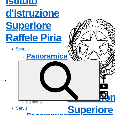
Istituto
d'Istruzione
Superiore
— Visita la 
Raffele Piria
Scuola
Panoramica
Seguici
Presentazione
su:
I luoghi
Le persone
Istituto
I numeri della scuola
Le carte della scuola
d'Istruzio
Organizzazione
La storia
Superiore
Servizi