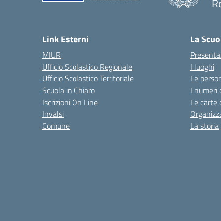
R
— 
Link Esterni
La Scuo
MIUR
Presenta
Ufficio Scolastico Regionale
I luoghi
Ufficio Scolastico Territoriale
Le perso
Scuola in Chiaro
I numeri 
Iscrizioni On Line
Le carte 
Invalsi
Organizz
Comune
La storia