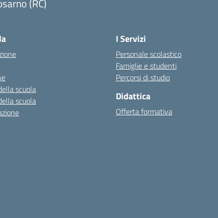
osarno (RC)
Visita la pagina iniziale della scuola
la
I Servizi
zione
Personale scolastico
Famiglie e studenti
ne
Percorsi di studio
della scuola
Didattica
della scuola
Offerta formativa
azione