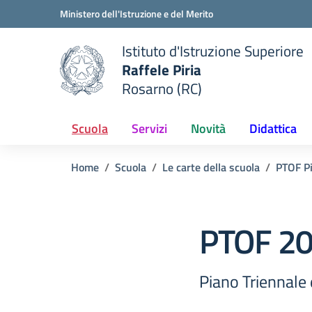
Vai ai contenuti
Vai al menu di navigazione
Vai al footer
Ministero dell'Istruzione e del Merito
Istituto d'Istruzione Superiore
Raffele Piria
Rosarno (RC)
 della scuola
— Visita la pagina iniziale del
Scuola
Servizi
Novità
Didattica
Home
Scuola
Le carte della scuola
PTOF Pi
PTOF 2
Piano Triennale 