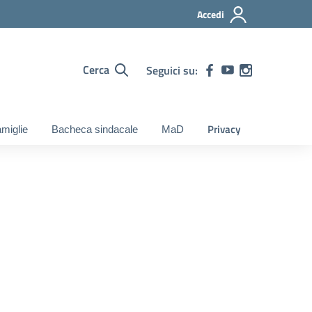
Accedi
Cerca
Seguici su:
Privacy
miglie
Bacheca sindacale
MaD