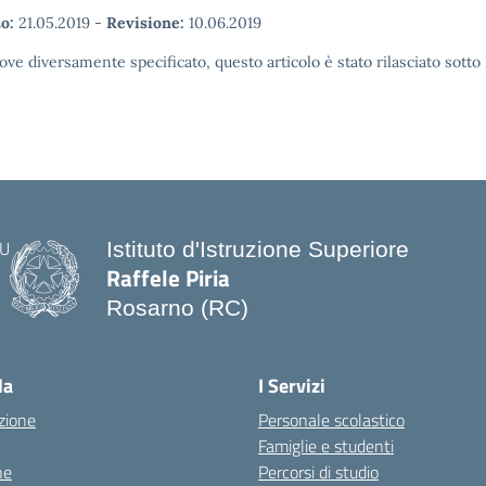
o:
21.05.2019
-
Revisione:
10.06.2019
ove diversamente specificato, questo articolo è stato rilasciato sott
Istituto d'Istruzione Superiore
Raffele Piria
Rosarno (RC)
— Visita la pagina iniziale della scuo
la
I Servizi
zione
Personale scolastico
Famiglie e studenti
ne
Percorsi di studio