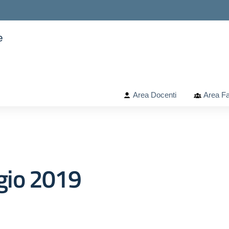
e
ella scuola
Area Docenti
Area Fa
gio 2019