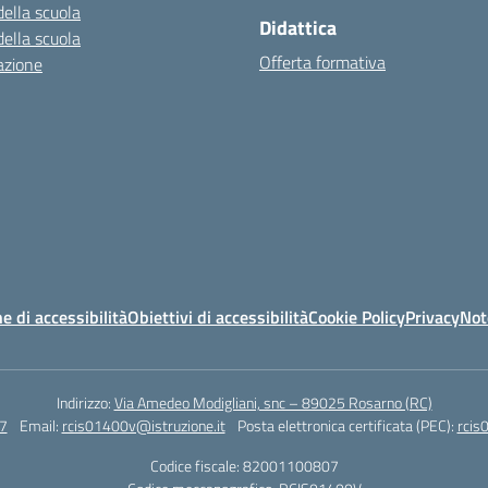
della scuola
Didattica
della scuola
Offerta formativa
azione
e di accessibilità
Obiettivi di accessibilità
Cookie Policy
Privacy
Not
Indirizzo:
Via Amedeo Modigliani, snc – 89025 Rosarno (RC)
7
Email:
rcis01400v@istruzione.it
Posta elettronica certificata (PEC):
rcis
Codice fiscale: 82001100807