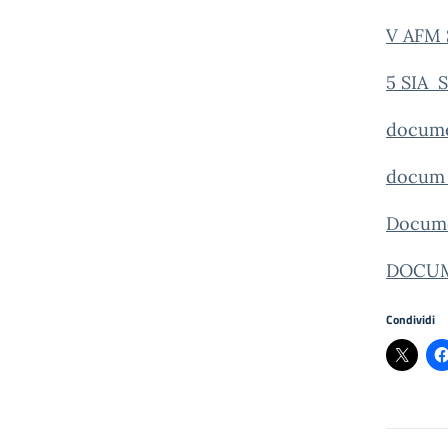
V AFM 
5 SIA S
docume
docum 
Docume
DOCUM
Condividi