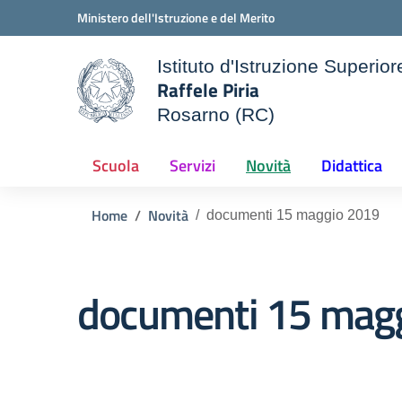
Vai ai contenuti
Vai al menu di navigazione
Vai al footer
Ministero dell'Istruzione e del Merito
Istituto d'Istruzione Superior
Raffele Piria
Rosarno (RC)
le della scuola
— Visita la pagina iniziale d
Scuola
Servizi
Novità
Didattica
Home
Novità
documenti 15 maggio 2019
documenti 15 mag