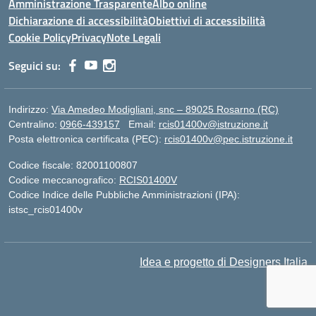
Amministrazione Trasparente
Albo online
Dichiarazione di accessibilità
Obiettivi di accessibilità
Cookie Policy
Privacy
Note Legali
Seguici su:
Indirizzo:
Via Amedeo Modigliani, snc – 89025 Rosarno (RC)
Centralino:
0966-439157
Email:
rcis01400v@istruzione.it
Posta elettronica certificata (PEC):
rcis01400v@pec.istruzione.it
Codice fiscale: 82001100807
Codice meccanografico:
RCIS01400V
Codice Indice delle Pubbliche Amministrazioni (IPA):
istsc_rcis01400v
Idea e progetto di Designers Italia