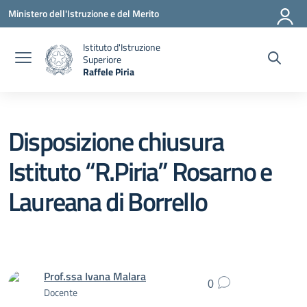
Vai ai contenuti
Vai al menu di navigazione
Vai al footer
Ministero dell'Istruzione e del Merito
Istituto d'Istruzione
Superiore
Raffele Piria
— Visita la pagina iniziale della scuola
Disposizione chiusura
Istituto “R.Piria” Rosarno e
Laureana di Borrello
Prof.ssa Ivana Malara
0
Docente