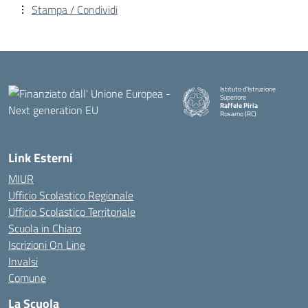
Stampa / Condividi
Istituto d'Istruzione
Superiore
Raffele Piria
Rosarno (RC)
— Visita la pagina iniziale della
Link Esterni
MIUR
Ufficio Scolastico Regionale
Ufficio Scolastico Territoriale
Scuola in Chiaro
Iscrizioni On Line
Invalsi
Comune
La Scuola