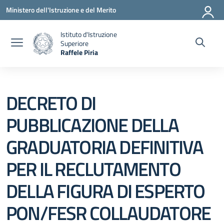
Vai ai contenuti
Vai al menu di navigazione
Vai al footer
Ministero dell'Istruzione e del Merito
Istituto d'Istruzione
Superiore
Raffele Piria
— Visita la pagina iniziale della scuola
DECRETO DI
PUBBLICAZIONE DELLA
GRADUATORIA DEFINITIVA
PER IL RECLUTAMENTO
DELLA FIGURA DI ESPERTO
PON/FESR COLLAUDATORE