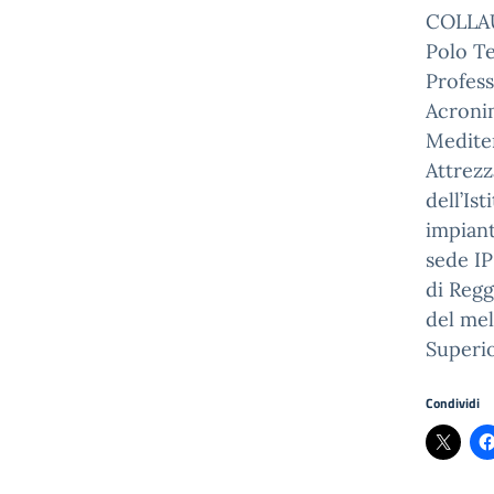
COLLAU
Polo T
Profess
Acronim
Mediter
Attrezz
dell’Is
impiant
sede IP
di Regg
del mel
Superio
Condividi