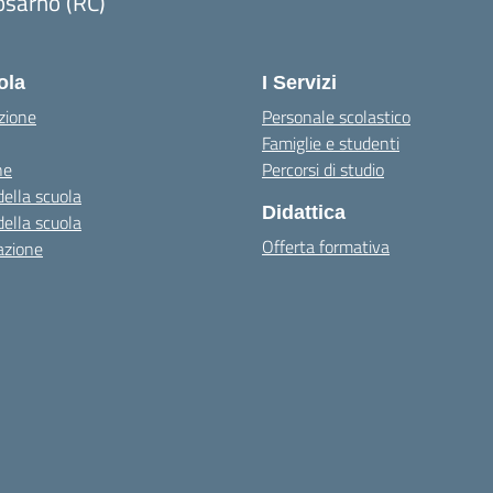
osarno (RC)
Visita la pagina iniziale della scuola
ola
I Servizi
zione
Personale scolastico
Famiglie e studenti
ne
Percorsi di studio
della scuola
Didattica
della scuola
Offerta formativa
azione