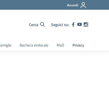
Accedi
Cerca
Seguici su:
amiglie
Bacheca sindacale
MaD
Privacy