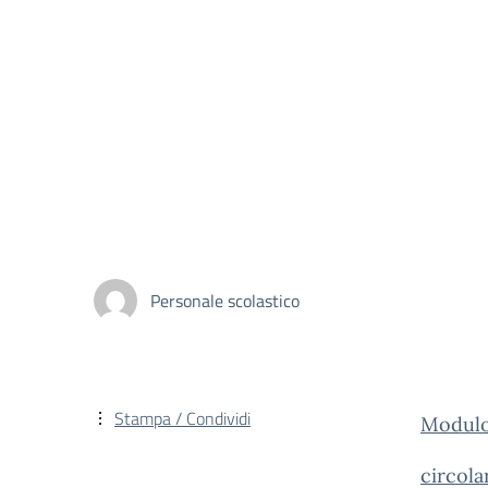
Personale scolastico
Stampa / Condividi
Modulo 
circol