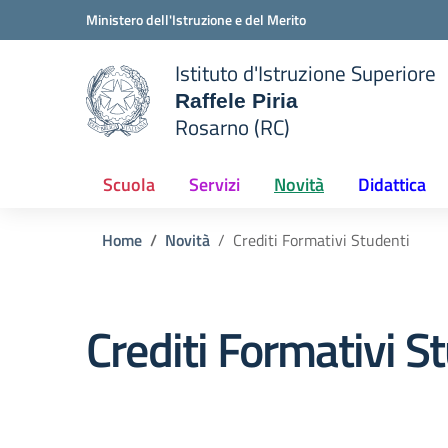
Vai ai contenuti
Vai al menu di navigazione
Vai al footer
Ministero dell'Istruzione e del Merito
Istituto d'Istruzione Superiore
Raffele Piria
Rosarno (RC)
 della scuola
— Visita la pagina iniziale del
Scuola
Servizi
Novità
Didattica
Home
Novità
Crediti Formativi Studenti
Crediti Formativi S