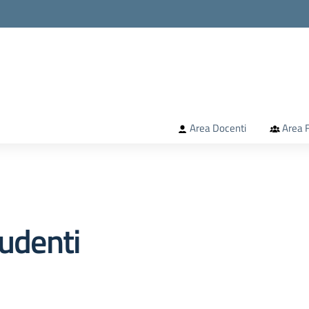
la scuola
Area Docenti
Area F
tudenti