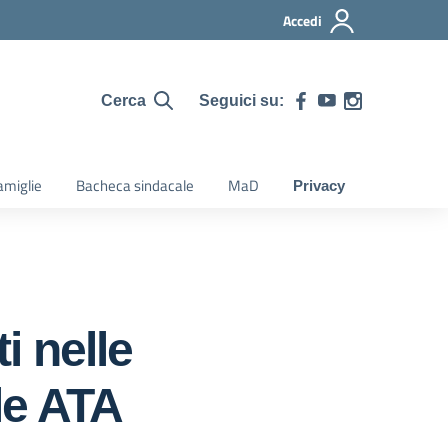
Accedi
Seguici su:
Cerca
amiglie
Bacheca sindacale
MaD
Privacy
i nelle
le ATA