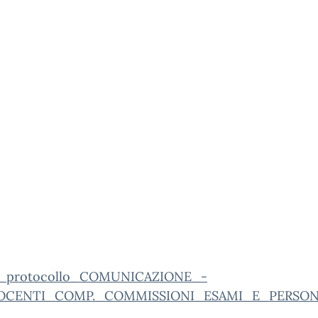
o_protocollo_COMUNICAZIONE_-
OCENTI_COMP._COMMISSIONI_ESAMI_E_PERSON