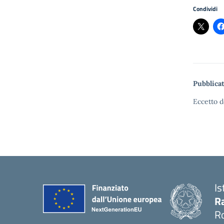
Condividi
Pubblicat
Eccetto d
Is
Ra
R