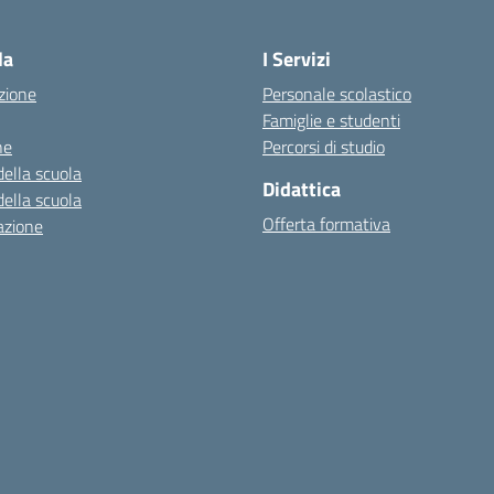
Visita la pagina iniziale della scuola
la
I Servizi
zione
Personale scolastico
Famiglie e studenti
ne
Percorsi di studio
della scuola
Didattica
della scuola
Offerta formativa
azione