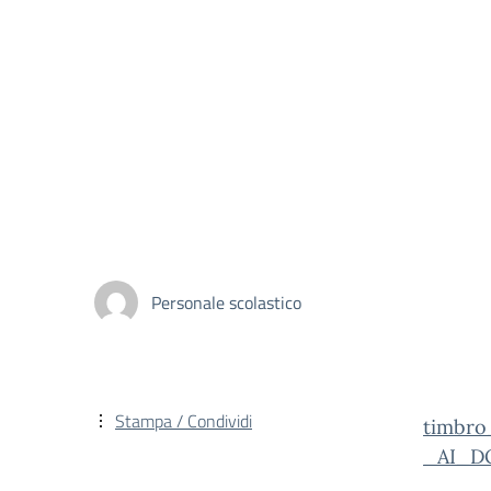
Personale scolastico
Stampa / Condividi
timbr
_AI_D