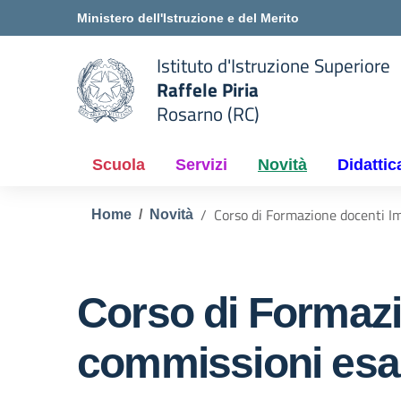
Vai ai contenuti
Vai al menu di navigazione
Vai al footer
Ministero dell'Istruzione e del Merito
Istituto d'Istruzione Superiore
Raffele Piria
Rosarno (RC)
 della scuola
— Visita la pagina iniziale del
Scuola
Servizi
Novità
Didattic
Corso di Formazione docenti Im
Home
Novità
Corso di Formazi
commissioni esam