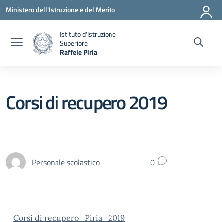
Vai ai contenuti
Vai al menu di navigazione
Vai al footer
Ministero dell'Istruzione e del Merito
Istituto d'Istruzione
Superiore
Raffele Piria
— Visita la pagina iniziale della scuola
Corsi di recupero 2019
Personale scolastico
0
Corsi di recupero_Piria_2019