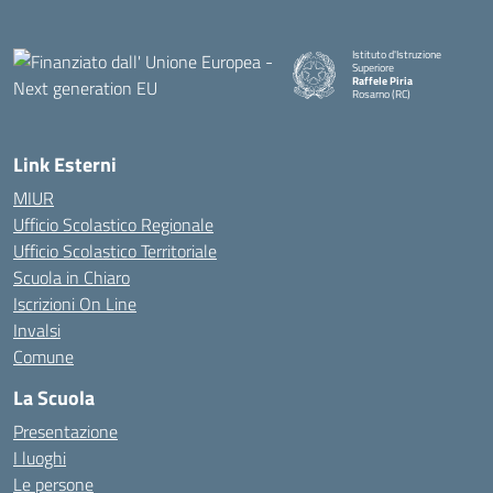
Istituto d'Istruzione
Superiore
Raffele Piria
Rosarno (RC)
— Visita la pagina iniziale della
Link Esterni
MIUR
Ufficio Scolastico Regionale
Ufficio Scolastico Territoriale
Scuola in Chiaro
Iscrizioni On Line
Invalsi
Comune
La Scuola
Presentazione
I luoghi
Le persone