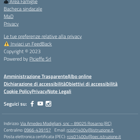
Area Famiglie
Bacheca sindacale
MaD
Privacy
Le tue preferenze relative alla privacy
Inviaci un FeedBack
Copyright © 2023
Powered by
Picieffe Srl
Amministrazione Trasparente
Albo online
Dichiarazione di accessibilità
Obiettivi di accessibilità
Cookie Policy
Privacy
Note Legali
Seguici su:
Indirizzo:
Via Amedeo Modigliani, snc – 89025 Rosarno (RC)
Centralino:
0966-439157
Email:
rcis01400v@istruzione.it
Posta elettronica certificata (PEC):
rcis01400v@pec.istruzione.it