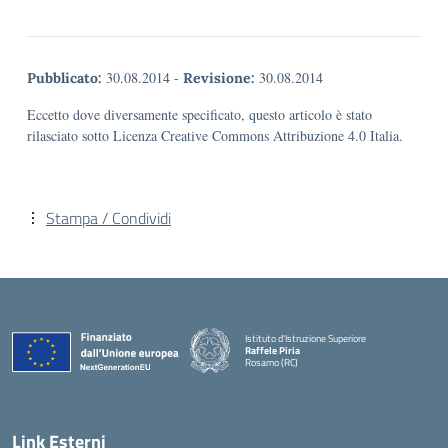
30.08.2014
-
30.08.2014
Pubblicato:
Revisione:
Eccetto dove diversamente specificato, questo articolo è stato
rilasciato sotto Licenza Creative Commons Attribuzione 4.0 Italia.
Stampa / Condividi
Istituto d'Istruzione Superiore
Raffele Piria
Rosarno (RC)
— Visita la pagina iniziale della scuola
Link Esterni