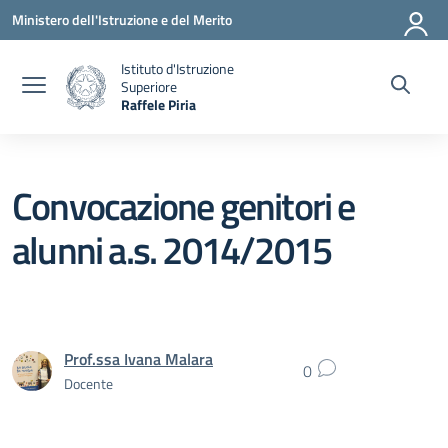
Vai ai contenuti
Vai al menu di navigazione
Vai al footer
Ministero dell'Istruzione e del Merito
Istituto d'Istruzione
Superiore
Raffele Piria
— Visita la pagina iniziale della scuola
Convocazione genitori e
alunni a.s. 2014/2015
Prof.ssa Ivana Malara
0
Docente