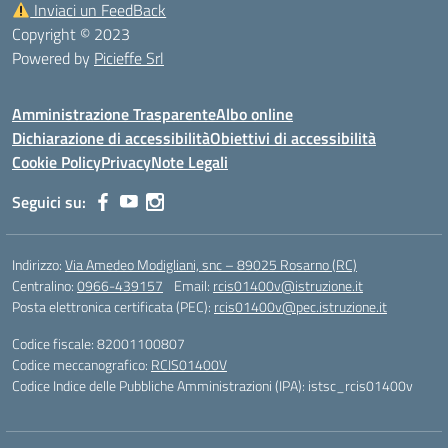
Inviaci un FeedBack
Copyright © 2023
Powered by
Picieffe Srl
Amministrazione Trasparente
Albo online
Dichiarazione di accessibilità
Obiettivi di accessibilità
Cookie Policy
Privacy
Note Legali
Seguici su:
Indirizzo:
Via Amedeo Modigliani, snc – 89025 Rosarno (RC)
Centralino:
0966-439157
Email:
rcis01400v@istruzione.it
Posta elettronica certificata (PEC):
rcis01400v@pec.istruzione.it
Codice fiscale: 82001100807
Codice meccanografico:
RCIS01400V
Codice Indice delle Pubbliche Amministrazioni (IPA): istsc_rcis01400v