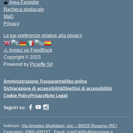
Area Famiglie
Bacheca sindacale
MaD
Privacy
Le tue preferenze relative alla privacy
⚠️
Inviaci un FeedBack
Copyright © 2023
Powered by
Picieffe Srl
Amministrazione Trasparente
Albo online
Dichiarazione di accessibilità
Obiettivi di accessibilità
Cookie Policy
Privacy
Note Legali
Seguici su:
Indirizzo:
Via Amedeo Modigliani, snc – 89025 Rosarno (RC)
Centralino:
0966-439157
Email:
rcis01400v@istruzione.it