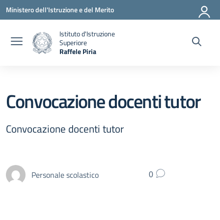
Vai ai contenuti
Vai al menu di navigazione
Vai al footer
Ministero dell'Istruzione e del Merito
Istituto d'Istruzione
Superiore
Raffele Piria
— Visita la pagina iniziale della scuola
Convocazione docenti tutor
Convocazione docenti tutor
Personale scolastico
0