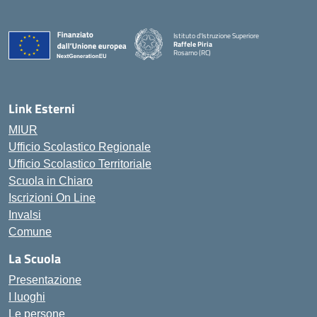
Istituto d'Istruzione Superiore
Raffele Piria
Rosarno (RC)
— Visita la pagina iniziale della scuola
Link Esterni
MIUR
Ufficio Scolastico Regionale
Ufficio Scolastico Territoriale
Scuola in Chiaro
Iscrizioni On Line
Invalsi
Comune
La Scuola
Presentazione
I luoghi
Le persone