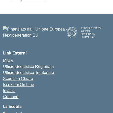
Istituto d'Istruzione
Superiore
Raffele Piria
Rosarno (RC)
— Visita la pagina iniziale della
Link Esterni
MIUR
Ufficio Scolastico Regionale
Ufficio Scolastico Territoriale
Scuola in Chiaro
Iscrizioni On Line
Invalsi
Comune
La Scuola