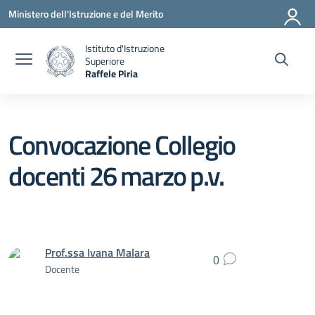
Vai ai contenuti
Vai al menu di navigazione
Vai al footer
Ministero dell'Istruzione e del Merito
Istituto d'Istruzione
Superiore
Raffele Piria
— Visita la pagina iniziale della scuola
Convocazione Collegio
docenti 26 marzo p.v.
Prof.ssa Ivana Malara
0
Docente