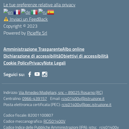
Le tue preferenze relative alla privacy
Inviaci un FeedBack
Copyright © 2023
Powered by
Picieffe Srl
Amministrazione Trasparente
Albo online
Dichiarazione di accessibilità
Obiettivi di accessibilità
Cookie Policy
Privacy
Note Legali
Seguici su:
Indirizzo:
Via Amedeo Modigliani, snc – 89025 Rosarno (RC)
Centralino:
0966-439157
Email:
rcis01400v@istruzione.it
Posta elettronica certificata (PEC):
rcis01400v@pec.istruzione.it
Codice fiscale: 82001100807
Codice meccanografico:
RCIS01400V
Codice Indice delle Pubbliche Amministrazioni (IPA): istsc_rcis01400v