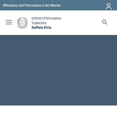
Vai ai contenuti
Vai al menu di navigazione
Vai al footer
Ministero dell'Istruzione e del Merito
Istituto d'Istruzione
Superiore
Raffele Piria
— Visita la pagina iniziale della scuola