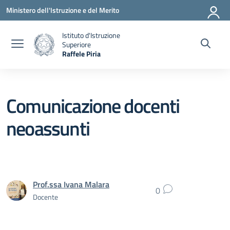
Vai ai contenuti
Vai al menu di navigazione
Vai al footer
Ministero dell'Istruzione e del Merito
Istituto d'Istruzione
Superiore
Raffele Piria
— Visita la pagina iniziale della scuola
Comunicazione docenti
neoassunti
Prof.ssa Ivana Malara
0
Docente