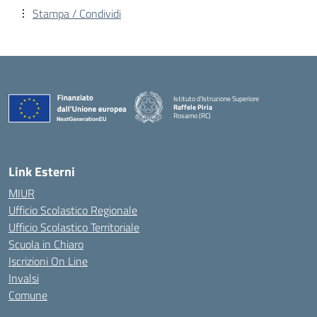
Stampa / Condividi
Istituto d'Istruzione Superiore
Raffele Piria
Rosarno (RC)
— Visita la pagina iniziale della scuola
Link Esterni
MIUR
Ufficio Scolastico Regionale
Ufficio Scolastico Territoriale
Scuola in Chiaro
Iscrizioni On Line
Invalsi
Comune