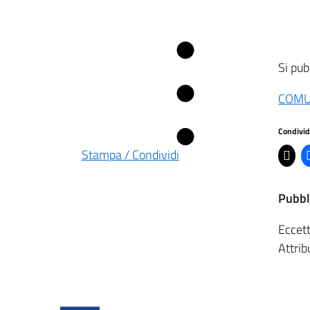
Si pub
COMU
Condivid
Stampa / Condividi
Pubbl
Eccett
Attrib