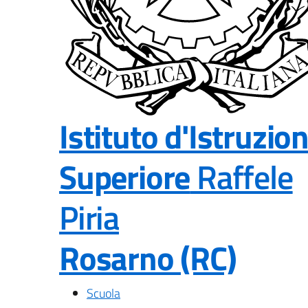
Istituto d'Istruzio
Superiore
Raffele
Piria
Rosarno (RC)
— Visita la pagina 
Scuola