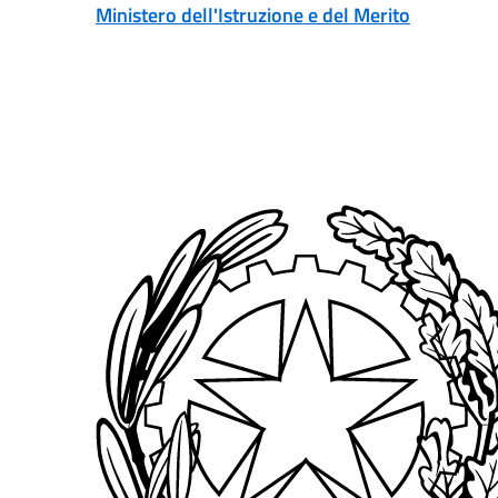
Vai ai contenuti
Vai al menu di navigazione
Vai al footer
Ministero dell'Istruzione e del Merito