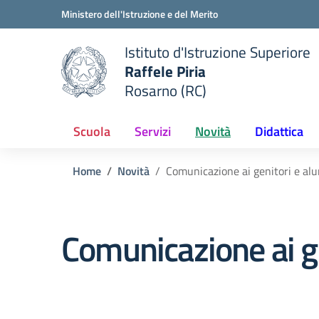
Vai ai contenuti
Vai al menu di navigazione
Vai al footer
Ministero dell'Istruzione e del Merito
Istituto d'Istruzione Superiore
Raffele Piria
Rosarno (RC)
 della scuola
— Visita la pagina iniziale del
Scuola
Servizi
Novità
Didattica
Home
Novità
Comunicazione ai genitori e alun
Comunicazione ai ge