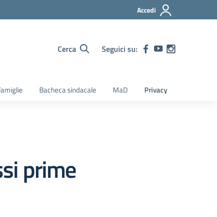
Accedi
Cerca
Seguici su:
amiglie
Bacheca sindacale
MaD
Privacy
ssi prime