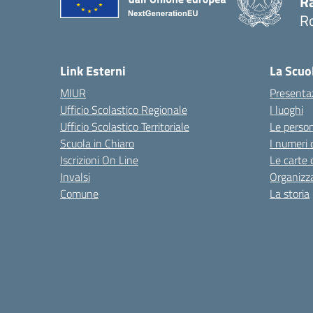
Ra
R
— 
Link Esterni
La Scuo
MIUR
Presenta
Ufficio Scolastico Regionale
I luoghi
Ufficio Scolastico Territoriale
Le perso
Scuola in Chiaro
I numeri 
Iscrizioni On Line
Le carte 
Invalsi
Organizz
Comune
La storia