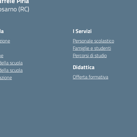
ffele Piria
osarno (RC)
Visita la pagina iniziale della scuola
la
I Servizi
zione
Personale scolastico
Famiglie e studenti
ne
Percorsi di studio
della scuola
Didattica
della scuola
Offerta formativa
azione