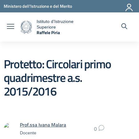
Vai ai contenuti
Vai al menu di navigazione
Vai al footer
Ministero dell'Istruzione e del Merito
Istituto d'Istruzione
Superiore
a
Raffele Piria
— Visita la pagina iniziale della scuola
Protetto: Circolari primo
quadrimestre a.s.
2015/2016
Prof.ssa Ivana Malara
0
Docente