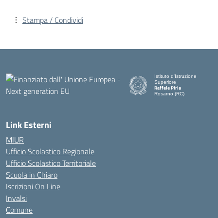
Stampa / Condividi
Istituto d'Istruzione
Superiore
Raffele Piria
Rosarno (RC)
— Visita la pagina iniziale de
Link Esterni
MIUR
Ufficio Scolastico Regionale
Ufficio Scolastico Territoriale
Scuola in Chiaro
Iscrizioni On Line
Invalsi
Comune