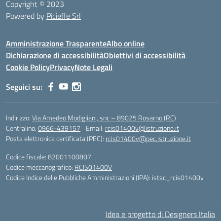
Copyright © 2023
Powered by
Picieffe Srl
Amministrazione Trasparente
Albo online
Dichiarazione di accessibilità
Obiettivi di accessibilità
Cookie Policy
Privacy
Note Legali
Seguici su:
Indirizzo:
Via Amedeo Modigliani, snc – 89025 Rosarno (RC)
Centralino:
0966-439157
Email:
rcis01400v@istruzione.it
Posta elettronica certificata (PEC):
rcis01400v@pec.istruzione.it
Codice fiscale: 82001100807
Codice meccanografico:
RCIS01400V
Codice Indice delle Pubbliche Amministrazioni (IPA): istsc_rcis01400v
Idea e progetto di Designers Italia