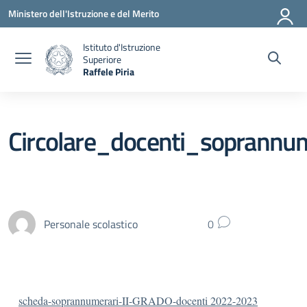
Vai ai contenuti
Vai al menu di navigazione
Vai al footer
Ministero dell'Istruzione e del Merito
Istituto d'Istruzione
Superiore
Raffele Piria
— Visita la pagina iniziale della scuola
Circolare_docenti_soprannu
Personale scolastico
0
scheda-soprannumerari-II-GRADO-docenti 2022-2023