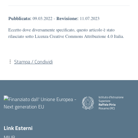
09.03.2022
-
11.07.2023
Pubblicato:
Revisione:
Eccetto dove diversamente specificato, questo articolo è stato
rilasciato sotto Licenza Creative Commons Attribuzione 4.0 Italia.
Stampa / Condividi
Istituto d'Istruzione
Superiore
Raffele Piria
Rosarno (RC)
— Visita la pagina iniziale della
Link Esterni
MIUR