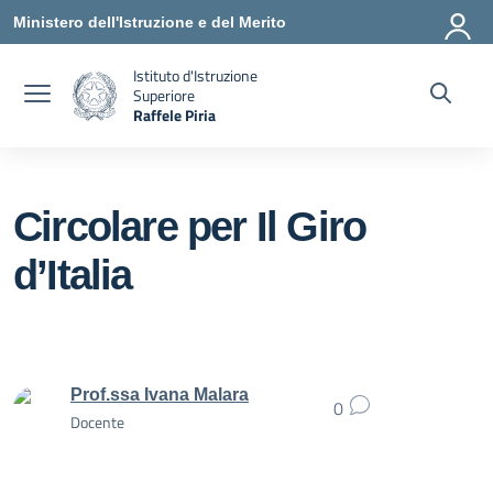
Vai ai contenuti
Vai al menu di navigazione
Vai al footer
Ministero dell'Istruzione e del Merito
Istituto d'Istruzione
Superiore
Raffele Piria
— Visita la pagina iniziale della scuola
Circolare per Il Giro
d’Italia
Prof.ssa Ivana Malara
0
Docente