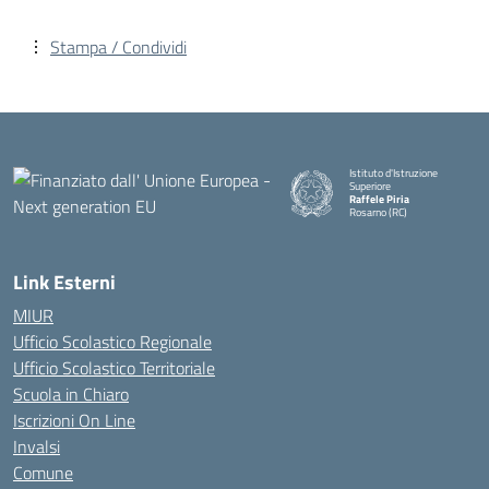
Stampa / Condividi
Istituto d'Istruzione
Superiore
Raffele Piria
Rosarno (RC)
— Visita la pagina iniziale della
Link Esterni
MIUR
Ufficio Scolastico Regionale
Ufficio Scolastico Territoriale
Scuola in Chiaro
Iscrizioni On Line
Invalsi
Comune