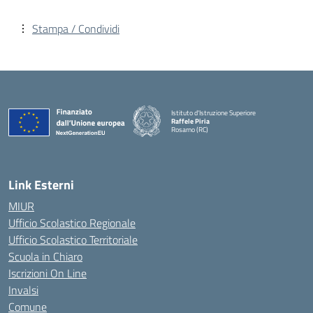
Stampa / Condividi
Istituto d'Istruzione Superiore
Raffele Piria
Rosarno (RC)
— Visita la pagina iniziale della scuola
Link Esterni
MIUR
Ufficio Scolastico Regionale
Ufficio Scolastico Territoriale
Scuola in Chiaro
Iscrizioni On Line
Invalsi
Comune