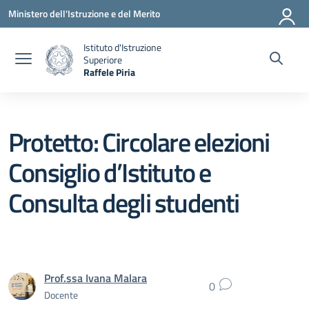
Vai ai contenuti
Vai al menu di navigazione
Vai al footer
Ministero dell'Istruzione e del Merito
Istituto d'Istruzione
Superiore
Raffele Piria
— Visita la pagina iniziale della scuola
Protetto: Circolare elezioni
Consiglio d’Istituto e
Consulta degli studenti
Prof.ssa Ivana Malara
0
Docente