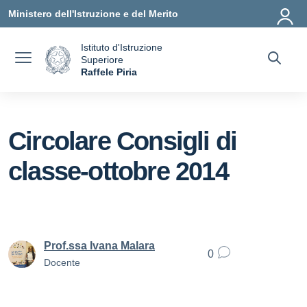
Vai ai contenuti
Vai al menu di navigazione
Vai al footer
Ministero dell'Istruzione e del Merito
Istituto d'Istruzione
Superiore
a
Raffele Piria
— Visita la pagina iniziale della scuola
Circolare Consigli di
classe-ottobre 2014
Prof.ssa Ivana Malara
0
Docente