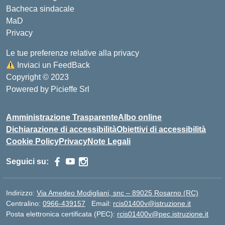
Bacheca sindacale
MaD
Privacy
Le tue preferenze relative alla privacy
Inviaci un FeedBack
Copyright © 2023
Powered by
Picieffe Srl
Amministrazione Trasparente
Albo online
Dichiarazione di accessibilità
Obiettivi di accessibilità
Cookie Policy
Privacy
Note Legali
Seguici su:
Indirizzo:
Via Amedeo Modigliani, snc – 89025 Rosarno (RC)
Centralino:
0966-439157
Email:
rcis01400v@istruzione.it
Posta elettronica certificata (PEC):
rcis01400v@pec.istruzione.it