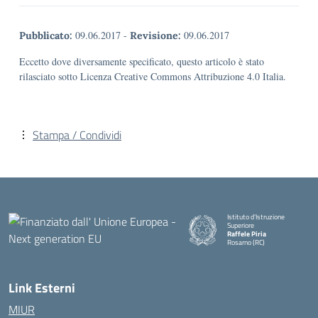
09.06.2017
-
09.06.2017
Pubblicato:
Revisione:
Eccetto dove diversamente specificato, questo articolo è stato
rilasciato sotto Licenza Creative Commons Attribuzione 4.0 Italia.
Stampa / Condividi
Istituto d'Istruzione
Superiore
Raffele Piria
Rosarno (RC)
— Visita la pagina iniziale della
Link Esterni
MIUR