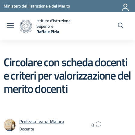
Vai ai contenuti
Vai al menu di navigazione
Vai al footer
Ministero dell'Istruzione e del Merito
Istituto d'Istruzione
Superiore
Raffele Piria
— Visita la pagina iniziale della scuola
Circolare con scheda docenti
e criteri per valorizzazione del
merito docenti
Prof.ssa Ivana Malara
0
Docente