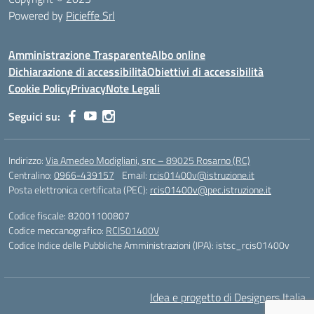
Powered by
Picieffe Srl
Amministrazione Trasparente
Albo online
Dichiarazione di accessibilità
Obiettivi di accessibilità
Cookie Policy
Privacy
Note Legali
Seguici su:
Indirizzo:
Via Amedeo Modigliani, snc – 89025 Rosarno (RC)
Centralino:
0966-439157
Email:
rcis01400v@istruzione.it
Posta elettronica certificata (PEC):
rcis01400v@pec.istruzione.it
Codice fiscale: 82001100807
Codice meccanografico:
RCIS01400V
Codice Indice delle Pubbliche Amministrazioni (IPA): istsc_rcis01400v
Idea e progetto di Designers Italia