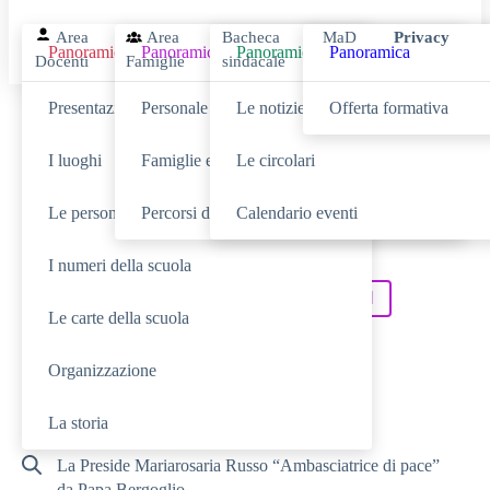
Area
Area
Bacheca
MaD
Privacy
Panoramica
Panoramica
Panoramica
Panoramica
Docenti
Famiglie
sindacale
Presentazione
Personale scolastico
Le notizie
Offerta formativa
Cerca
I luoghi
Famiglie e studenti
Le circolari
Le persone
Percorsi di studio
Calendario eventi
SCUOLA
Cerca nella sezione
I numeri della scuola
NOVITÀ
SERVIZI
Cerca tra le
Cerca nei
Le carte della scuola
TUTTO IL SITO
Cerca in
Organizzazione
RICERCHE FREQUENTI
La storia
La Preside Mariarosaria Russo “Ambasciatrice di pace”
da Papa Bergoglio