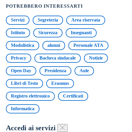
POTREBBERO INTERESSARTI
Servizi
Segreteria
Area riservata
Istituto
Sicurezza
Insegnanti
Modulistica
alunni
Personale ATA
Privacy
Bacheca sindacale
Notizie
Open Day
Presidenza
Aule
Libri di Testo
Erasmus
Registro elettronico
Certificati
Informatica
Accedi ai servizi