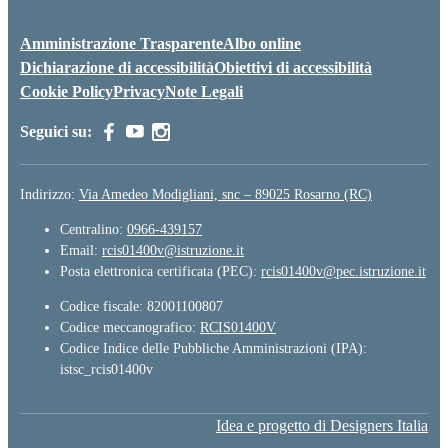
Amministrazione Trasparente
Albo online
Dichiarazione di accessibilità
Obiettivi di accessibilità
Cookie Policy
Privacy
Note Legali
Seguici su:
Indirizzo:
Via Amedeo Modigliani, snc – 89025 Rosarno (RC)
Centralino:
0966-439157
Email:
rcis01400v@istruzione.it
Posta elettronica certificata (PEC):
rcis01400v@pec.istruzione.it
Codice fiscale: 82001100807
Codice meccanografico:
RCIS01400V
Codice Indice delle Pubbliche Amministrazioni (IPA):
istsc_rcis01400v
Idea e progetto di Designers Italia