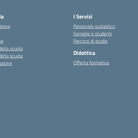
— Visita la pagina iniziale della scuola
la
I Servizi
zione
Personale scolastico
Famiglie e studenti
ne
Percorsi di studio
della scuola
Didattica
della scuola
Offerta formativa
azione