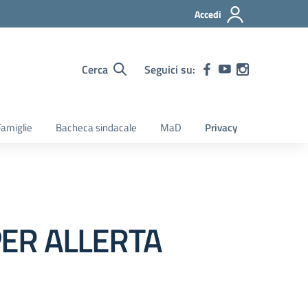
Accedi
Cerca
Seguici su:
amiglie
Bacheca sindacale
MaD
Privacy
PER ALLERTA