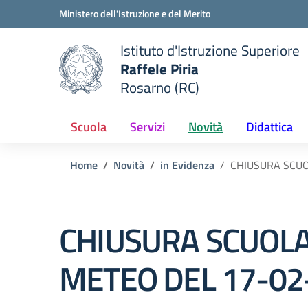
Vai ai contenuti
Vai al menu di navigazione
Vai al footer
Ministero dell'Istruzione e del Merito
Istituto d'Istruzione Superiore
Raffele Piria
Rosarno (RC)
 della scuola
— Visita la pagina iniziale del
Scuola
Servizi
Novità
Didattica
Home
Novità
in Evidenza
CHIUSURA SCUO
CHIUSURA SCUOLA
METEO DEL 17-02