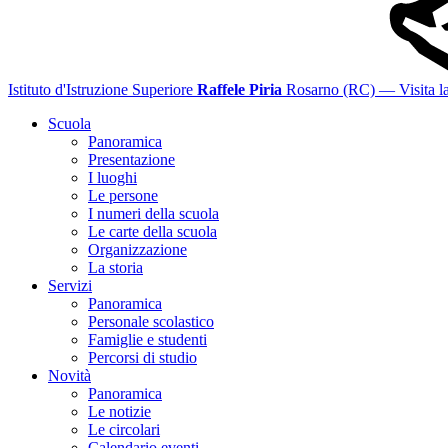
Istituto d'Istruzione Superiore
Raffele Piria
Rosarno (RC)
— Visita la
Scuola
Panoramica
Presentazione
I luoghi
Le persone
I numeri della scuola
Le carte della scuola
Organizzazione
La storia
Servizi
Panoramica
Personale scolastico
Famiglie e studenti
Percorsi di studio
Novità
Panoramica
Le notizie
Le circolari
Calendario eventi