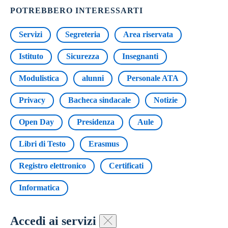
POTREBBERO INTERESSARTI
Servizi
Segreteria
Area riservata
Istituto
Sicurezza
Insegnanti
Modulistica
alunni
Personale ATA
Privacy
Bacheca sindacale
Notizie
Open Day
Presidenza
Aule
Libri di Testo
Erasmus
Registro elettronico
Certificati
Informatica
Accedi ai servizi