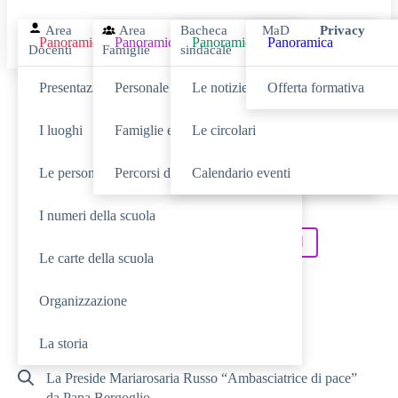
Area
Area
Bacheca
MaD
Privacy
Panoramica
Panoramica
Panoramica
Panoramica
Docenti
Famiglie
sindacale
Presentazione
Personale scolastico
Le notizie
Offerta formativa
Cerca
I luoghi
Famiglie e studenti
Le circolari
Le persone
Percorsi di studio
Calendario eventi
SCUOLA
Cerca nella sezione
I numeri della scuola
NOVITÀ
SERVIZI
Cerca tra le
Cerca nei
Le carte della scuola
TUTTO IL SITO
Cerca in
Organizzazione
RICERCHE FREQUENTI
La storia
La Preside Mariarosaria Russo “Ambasciatrice di pace”
da Papa Bergoglio