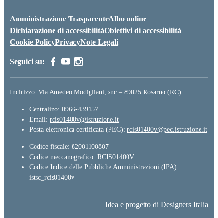
Amministrazione Trasparente
Albo online
Dichiarazione di accessibilità
Obiettivi di accessibilità
Cookie Policy
Privacy
Note Legali
Seguici su:
Indirizzo:
Via Amedeo Modigliani, snc – 89025 Rosarno (RC)
Centralino:
0966-439157
Email:
rcis01400v@istruzione.it
Posta elettronica certificata (PEC):
rcis01400v@pec.istruzione.it
Codice fiscale: 82001100807
Codice meccanografico:
RCIS01400V
Codice Indice delle Pubbliche Amministrazioni (IPA):
istsc_rcis01400v
Idea e progetto di Designers Italia